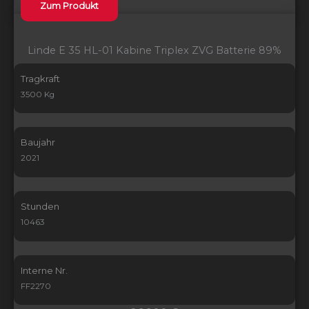
Zum Produkt
Linde E 35 HL-01 Kabine Triplex ZVG Batterie 89%
Tragkraft
3500 Kg
Baujahr
2021
Stunden
10463
Interne Nr.
FF2270