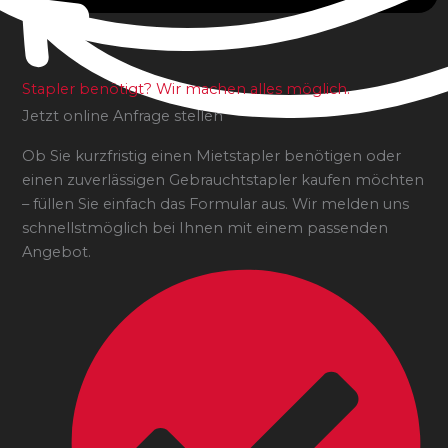
Stapler benötigt? Wir machen alles möglich.
Jetzt online Anfrage stellen
Ob Sie kurzfristig einen Mietstapler benötigen oder
einen zuverlässigen Gebrauchtstapler kaufen möchten
– füllen Sie einfach das Formular aus. Wir melden uns
schnellstmöglich bei Ihnen mit einem passenden
Angebot.