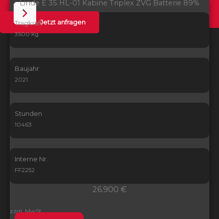
Linde E 35 HL-01 Kabine Triplex ZVG Batterie 89%
Jetzt anfragen
Tragkraft
3500 Kg
Baujahr
2021
Stunden
10463
Interne Nr.
FF2252
26.900 €
zzgl. MwSt.