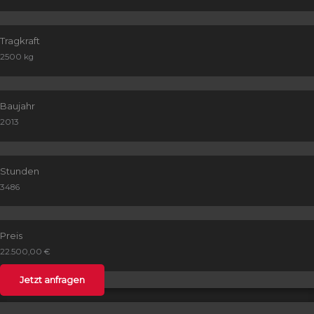
Tragkraft
2500 kg
Baujahr
2013
Stunden
3486
Preis
22.500,00 €
Jetzt anfragen