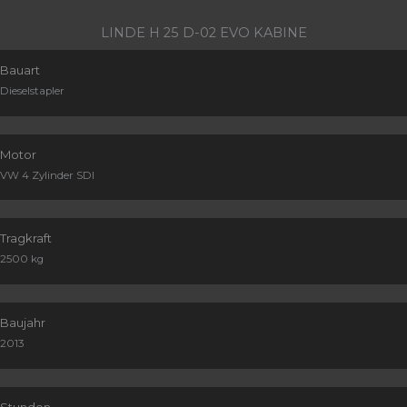
LINDE H 25 D-02 EVO KABINE
Bauart
Dieselstapler
Motor
VW 4 Zylinder SDI
Tragkraft
2500 kg
Baujahr
2013
Stunden