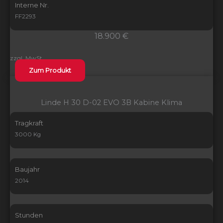
Interne Nr.
FF2293
18.900 €
zzgl. MwSt.
Zum Produkt
Linde H 30 D-02 EVO 3B Kabine Klima
Tragkraft
3000 Kg
Baujahr
2014
Stunden