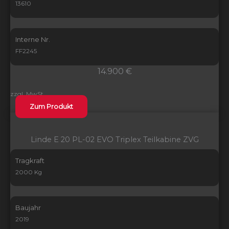
13610
Interne Nr.
FF2245
14.900 €
zzgl. MwSt.
Zum Produkt
Linde E 20 PL-02 EVO Triplex Teilkabine ZVG
Tragkraft
2000 Kg
Baujahr
2019