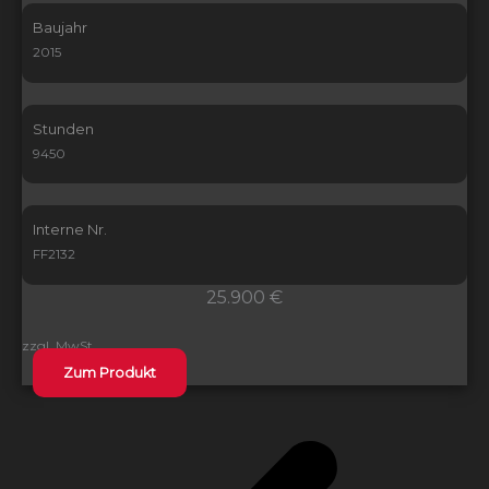
Baujahr
2015
Stunden
9450
Interne Nr.
FF2132
25.900 €
zzgl. MwSt.
Zum Produkt