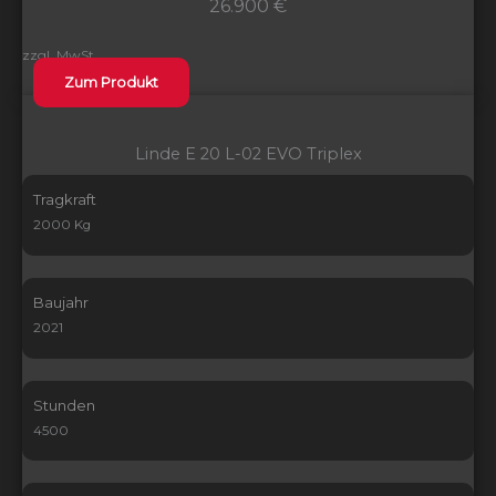
26.900 €
zzgl. MwSt.
Zum Produkt
Linde E 20 L-02 EVO Triplex
Tragkraft
2000 Kg
Baujahr
2021
Stunden
4500