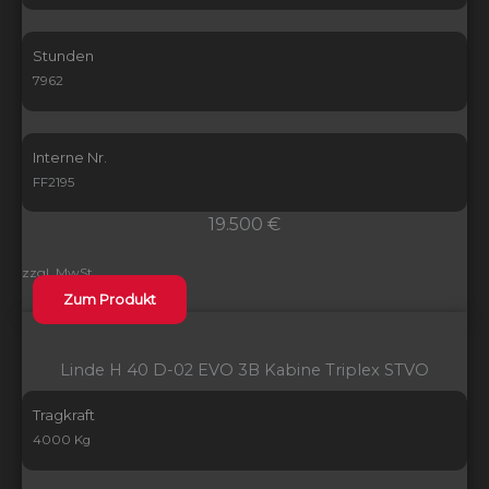
Stunden
7962
Interne Nr.
FF2195
19.500 €
zzgl. MwSt.
Zum Produkt
Linde H 40 D-02 EVO 3B Kabine Triplex STVO
Tragkraft
4000 Kg