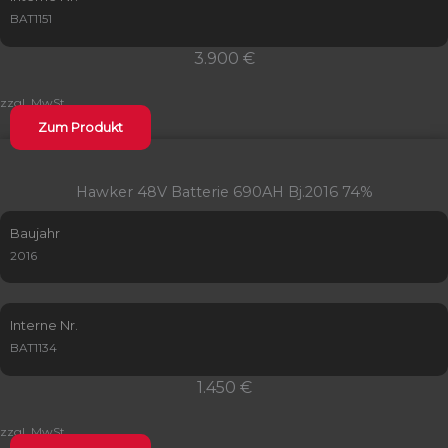
BAT1151
3.900 €
zzgl. MwSt.
Zum Produkt
Hawker 48V Batterie 690AH Bj.2016 74%
Baujahr
2016
Interne Nr.
BAT1134
1.450 €
zzgl. MwSt.