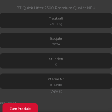
BT Quick Lifter 2300 Premium Qualiät NEU
Tragkraft
2300 Kg
Baujahr
2024
Stunden
0
Interne Nr.
BTSingle
749 €
zzgl. MwSt.
Zum Produkt