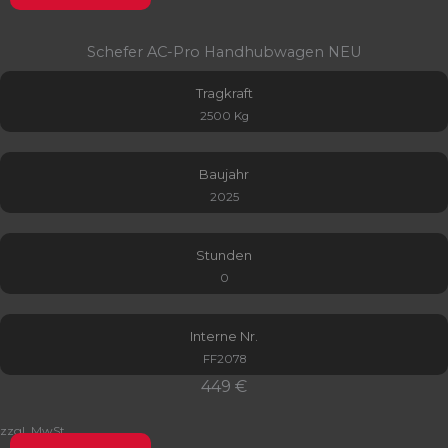
Schefer AC-Pro Handhubwagen NEU
Tragkraft
2500 Kg
Baujahr
2025
Stunden
0
Interne Nr.
FF2078
449 €
zzgl. MwSt.