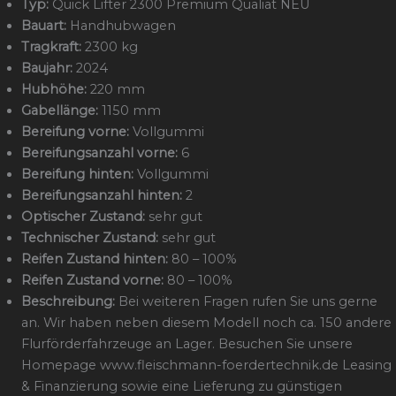
Typ:
Quick Lifter 2300 Premium Qualiät NEU
Bauart:
Handhubwagen
Tragkraft:
2300 kg
Baujahr:
2024
Hubhöhe:
220 mm
Gabellänge:
1150 mm
Bereifung vorne:
Vollgummi
Bereifungsanzahl vorne:
6
Bereifung hinten:
Vollgummi
Bereifungsanzahl hinten:
2
Optischer Zustand:
sehr gut
Technischer Zustand:
sehr gut
Reifen Zustand hinten:
80 – 100%
Reifen Zustand vorne:
80 – 100%
Beschreibung:
Bei weiteren Fragen rufen Sie uns gerne
an. Wir haben neben diesem Modell noch ca. 150 andere
Flurförderfahrzeuge an Lager. Besuchen Sie unsere
Homepage www.fleischmann-foerdertechnik.de Leasing
& Finanzierung sowie eine Lieferung zu günstigen