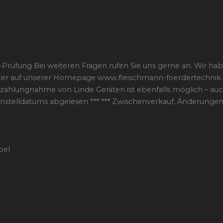
Prüfung Bei weiteren Fragen rufen Sie uns gerne an. Wir h
iter auf unserer Homepage www.fleischmann-foerdertechnik.d
nzahlungnahme von Linde Geräten ist ebenfalls möglich – auch
telldatums abgelesen *** *** Zwischenverkauf, Änderungen 
bel