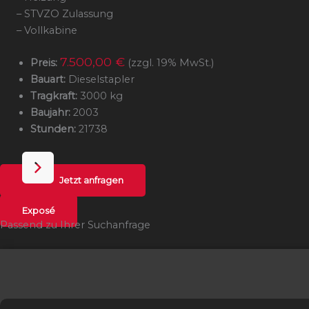
– STVZO Zulassung
– Vollkabine
7.500,00 €
Preis:
(zzgl. 19% MwSt.)
Bauart:
Dieselstapler
Tragkraft:
3000 kg
Baujahr:
2003
Stunden:
21738
Jetzt anfragen
Exposé
Passend zu Ihrer Suchanfrage