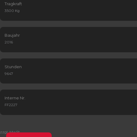
Tragkraft
3500 Kg
Baujahr
2016
Stunden
9647
Interne Nr.
FF2227
zzgl. MwSt.