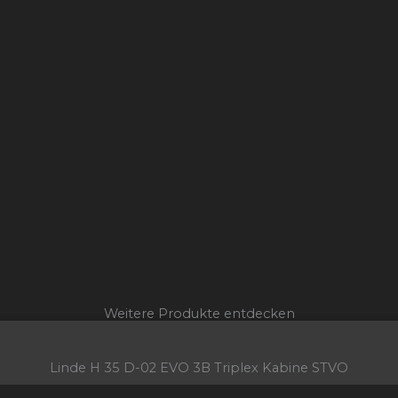
Weitere Produkte entdecken
Linde H 35 D-02 EVO 3B Triplex Kabine STVO