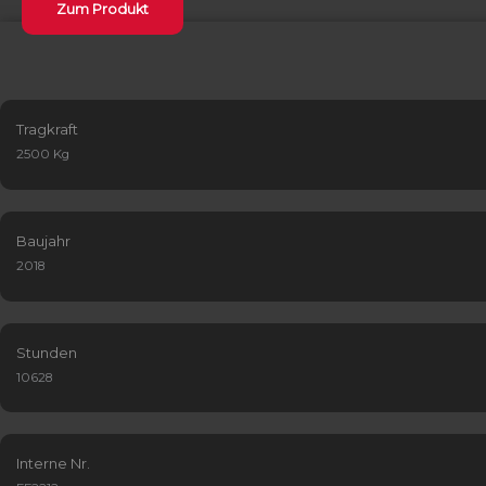
Zum Produkt
Tragkraft
2500 Kg
Baujahr
2018
Stunden
10628
Interne Nr.