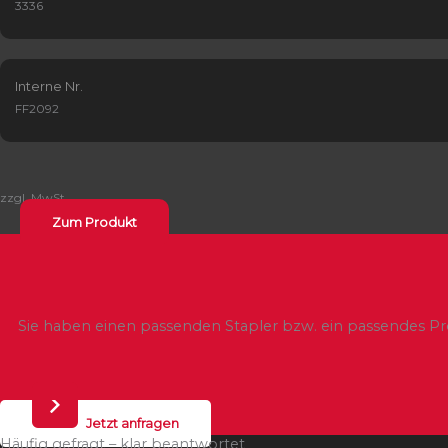
3336
Interne Nr.
FF2092
zzgl. MwSt.
Zum Produkt
Sie haben einen passenden Stapler bzw. ein passendes Pr
Jetzt anfragen
Häufig gefragt – klar beantwortet