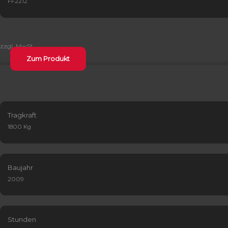
FF2212
zzgl. MwSt.
Zum Produkt
Tragkraft
1800 Kg
Baujahr
2009
Stunden