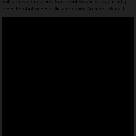
Still und weitere. Unser Sortiment wechselt regelmäßig,
deshalb lohnt sich ein Blick oder eine Anfrage jederzeit.
Sind die Gebrauchtstapler technisch überprüft?