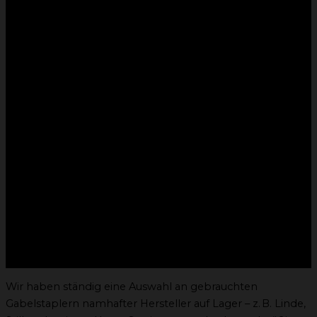
Wir haben ständig eine Auswahl an gebrauchten
Gabelstaplern namhafter Hersteller auf Lager – z. B. Linde,