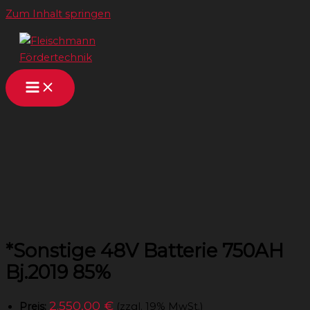
Zum Inhalt springen
*Sonstige 48V Batterie 750AH
Bj.2019 85%
2.550,00 €
Preis:
(zzgl. 19% MwSt.)