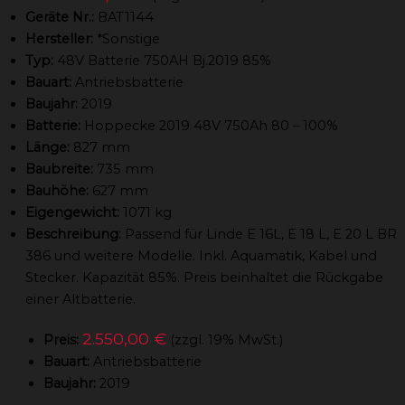
Geräte Nr.:
BAT1144
Hersteller:
*Sonstige
Typ:
48V Batterie 750AH Bj.2019 85%
Bauart:
Antriebsbatterie
Baujahr:
2019
Batterie:
Hoppecke 2019 48V 750Ah 80 – 100%
Länge:
827 mm
Baubreite:
735 mm
Bauhöhe:
627 mm
Eigengewicht:
1071 kg
Beschreibung:
Passend für Linde E 16L, E 18 L, E 20 L BR
386 und weitere Modelle. Inkl. Aquamatik, Kabel und
Stecker. Kapazität 85%. Preis beinhaltet die Rückgabe
einer Altbatterie.
2.550,00 €
Preis:
(zzgl. 19% MwSt.)
Bauart:
Antriebsbatterie
Baujahr:
2019