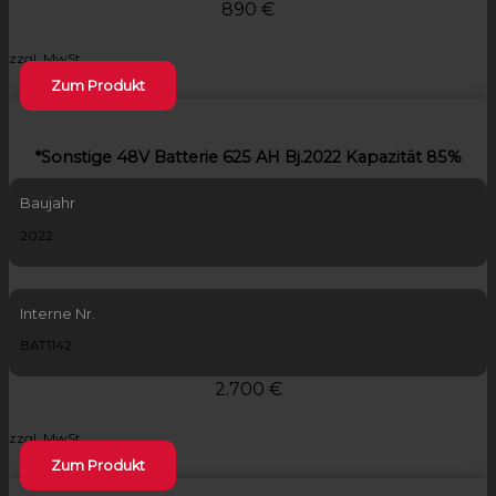
890 €
zzgl. MwSt.
Zum Produkt
*Sonstige 48V Batterie 625 AH Bj.2022 Kapazität 85%
Baujahr
2022
Interne Nr.
BAT1142
2.700 €
zzgl. MwSt.
Zum Produkt