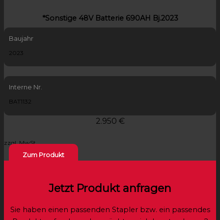
*Sonstige 48V Batterie 690AH Bj.2023
Baujahr
2023
Interne Nr.
BAT1132
2.950 €
zzgl. MwSt.
Zum Produkt
Jetzt Produkt anfragen
Sie haben einen passenden Stapler bzw. ein passendes