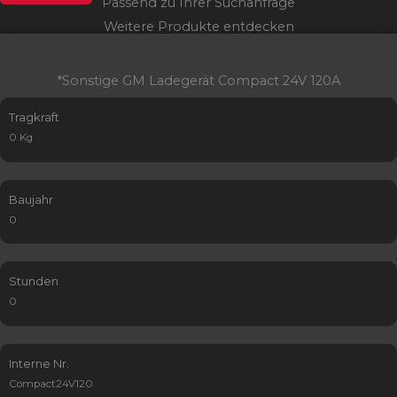
Passend zu Ihrer Suchanfrage
Weitere Produkte entdecken
*Sonstige GM Ladegerät Compact 24V 120A
Tragkraft
0 Kg
Baujahr
0
Stunden
0
Interne Nr.
Compact24V120