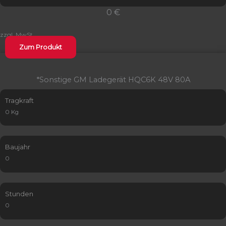
0 €
zzgl. MwSt.
Zum Produkt
*Sonstige GM Ladegerät HQC6K 48V 80A
Tragkraft
0 Kg
Baujahr
0
Stunden
0