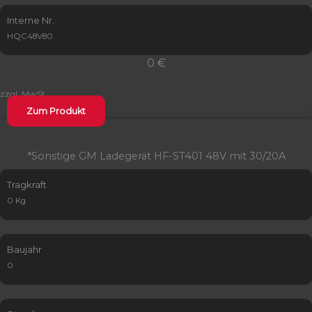
Interne Nr.
HQC48V80
0 €
zzgl. MwSt.
Zum Produkt
*Sonstige GM Ladegerät HF-ST401 48V mit 30/20A
Tragkraft
0 Kg
Baujahr
0